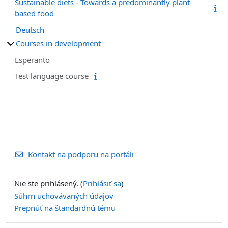
Sustainable diets - Towards a predominantly plant-
based food
Deutsch
Courses in development
Esperanto
Test language course
Kontakt na podporu na portáli
Nie ste prihlásený. (
Prihlásiť sa
)
Súhrn uchovávaných údajov
Prepnúť na štandardnú tému