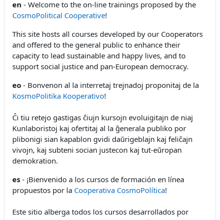
en
- Welcome to the on-line trainings proposed by the
CosmoPolitical Cooperative
!
This site hosts all courses developed by our Cooperators
and offered to the general public to enhance their
capacity to lead sustainable and happy lives, and to
support social justice and pan-European democracy.
eo
- Bonvenon al la interretaj trejnadoj proponitaj de la
KosmoPolitika Kooperativo
!
Ĉi tiu retejo gastigas ĉiujn kursojn evoluigitajn de niaj
Kunlaboristoj kaj ofertitaj al la ĝenerala publiko por
plibonigi sian kapablon gvidi daŭrigeblajn kaj feliĉajn
vivojn, kaj subteni socian justecon kaj tut-eŭropan
demokration.
es
- ¡Bienvenido a los cursos de formación en línea
propuestos por la
Cooperativa CosmoPolítica
!
Este sitio alberga todos los cursos desarrollados por