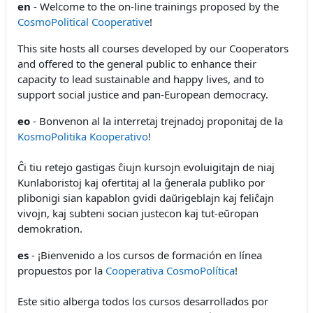
en
- Welcome to the on-line trainings proposed by the
CosmoPolitical Cooperative
!
This site hosts all courses developed by our Cooperators
and offered to the general public to enhance their
capacity to lead sustainable and happy lives, and to
support social justice and pan-European democracy.
eo
- Bonvenon al la interretaj trejnadoj proponitaj de la
KosmoPolitika Kooperativo
!
Ĉi tiu retejo gastigas ĉiujn kursojn evoluigitajn de niaj
Kunlaboristoj kaj ofertitaj al la ĝenerala publiko por
plibonigi sian kapablon gvidi daŭrigeblajn kaj feliĉajn
vivojn, kaj subteni socian justecon kaj tut-eŭropan
demokration.
es
- ¡Bienvenido a los cursos de formación en línea
propuestos por la
Cooperativa CosmoPolítica
!
Este sitio alberga todos los cursos desarrollados por